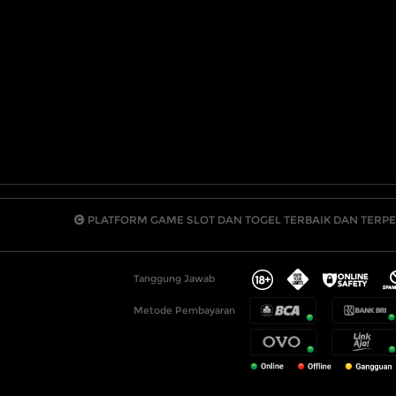
PLATFORM GAME SLOT DAN TOGEL TERBAIK DAN TERPERCA
Tanggung Jawab
Metode Pembayaran