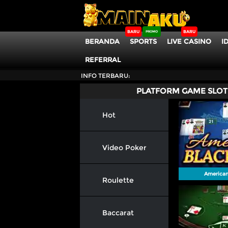
BARU
BARU
PROMO
BERANDA
SPORTS
LIVE CASINO
I
REFERRAL
INFO TERBARU:
PLATFORM GAME SLOT 
Hot
Video Poker
American
Roulette
Baccarat