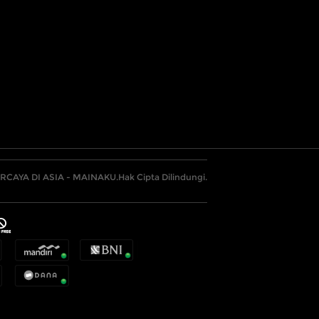
YA DI ASIA - MAINAKU.Hak Cipta Dilindungi.