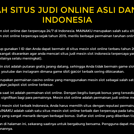
 SITUS JUDI ONLINE ASLI DA
INDONESIA
in slot online dan terpercaya 24/7 di Indonesia. MAINAKU merupakan salah satu sit
n slot online terpercaya sejak tahun 2015, merilis berbagai permainan taruhan o
p gunakan 1 ID dan Anda dapat bermain di situs mesin slot online terbaru tahun 
angat disarankan agar anda mencari situs judi mesin slot indonesia terpercaya yan
ilainya selalu meningkat).
slot adalah putaran gratis jarang datang, sehingga Anda tidak bermain game slo
slot gacor
ok, youtube dan instagram dimana game
terbaik sering dibicarakan.
 merupakan permainan casino online yang menggunakan mesin slot sebagai salah sa
n jackpot slot online terbesar.
ia saat ini adalah permainan slot online. Dengan begitu banyak bonus yang tersedi
ignifikan bagi para pemainnya. Mesin slot online adalah permainan judi online
mesin slot terbaik Indonesia, Anda harus memilih situs dengan reputasi permaina
INAKU
adalah salah satu situs mesin slot online terbaik dan terpercaya pada t
 yang sangat menarik dengan berbagai bonus. Daftar slot online yang diberikan t
 di halaman ini, sekarang saatnya untuk bergabung bersama. Pengguna dapat me
anannya.