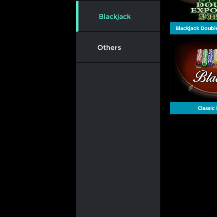
Blackjack
Blackjack Doubl
Others
Classic