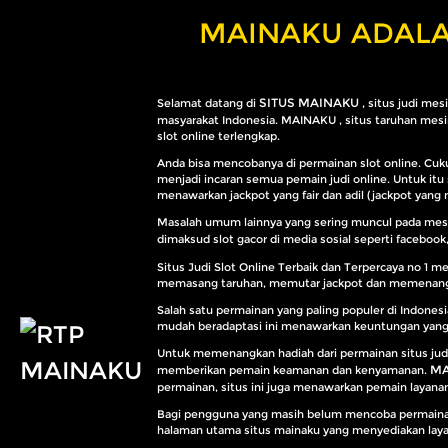
MAINAKU ADALAH
SITUS MAINAKU
Selamat datang di
, situs judi mes
masyarakat Indonesia. MAINAKU , situs taruhan mesi
slot online terlengkap.
Anda bisa mencobanya di permainan slot online. Cuku
menjadi incaran semua pemain judi online. Untuk itu s
menawarkan jackpot yang fair dan adil (jackpot yang n
Masalah umum lainnya yang sering muncul pada mesin 
dimaksud slot gacor di media sosial seperti facebo
Situs Judi Slot Online Terbaik dan Terpercaya no 1
memasang taruhan, memutar jackpot dan memenangka
Salah satu permainan yang paling populer di Indones
mudah beradaptasi ini menawarkan keuntungan yang s
Untuk memenangkan hadiah dari permainan situs judi 
MA
memberikan pemain keamanan dan kenyamanan.
permainan, situs ini juga menawarkan pemain layanan
Bagi pengguna yang masih belum mencoba permainan
halaman utama situs mainaku yang menyediakan lay