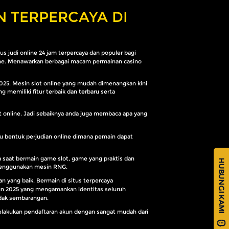
N TERPERCAYA DI
us judi online 24 jam terpercaya dan populer bagi
nline. Menawarkan berbagai macam permainan casino
2025. Mesin slot online yang mudah dimenangkan kini
g memiliki fitur terbaik dan terbaru serta
t online. Jadi sebaiknya anda juga membaca apa yang
tu bentuk perjudian online dimana pemain dapat
a saat bermain game slot, game yang praktis dan
 menggunakan mesin RNG.
n yang baik. Bermain di situs terpercaya
ahun 2025 yang mengamankan identitas seluruh
idak sembarangan.
lakukan pendaftaran akun dengan sangat mudah dari